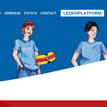
LEDENPLATFORM
N
VERHUUR
FOTO’S
CONTACT