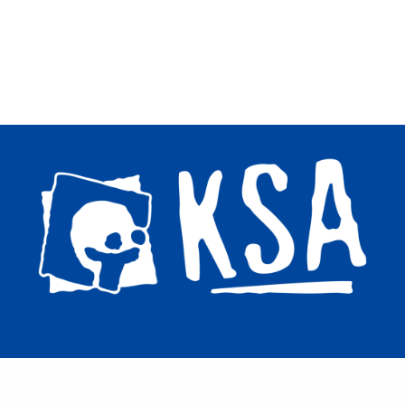
Neve
| Mogelijk gemaakt door
WordPress