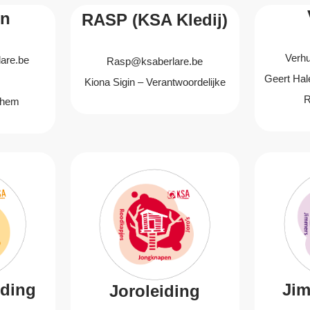
ën
RASP (KSA Kledij)
Verh
are.be
Rasp@ksaberlare.be
Geert Hal
Kiona Sigin – Verantwoordelijke
R
ghem
iding
Jim
Joroleiding