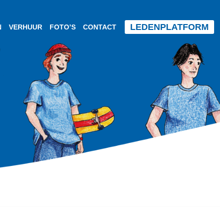
LEDENPLATFORM
N
VERHUUR
FOTO’S
CONTACT