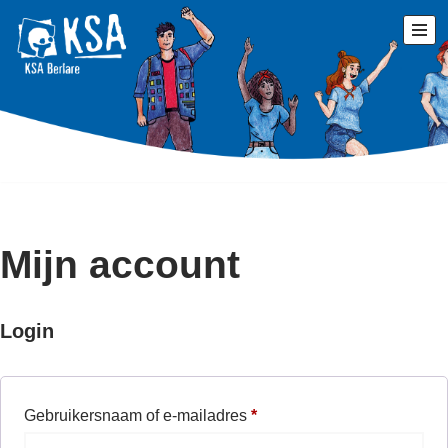
Ga
KSA Berlare
naar
de
De berlaarse jeugdvereniging voor jongens & meisjes
inhoud
Mijn account
Login
Gebruikersnaam of e-mailadres
*